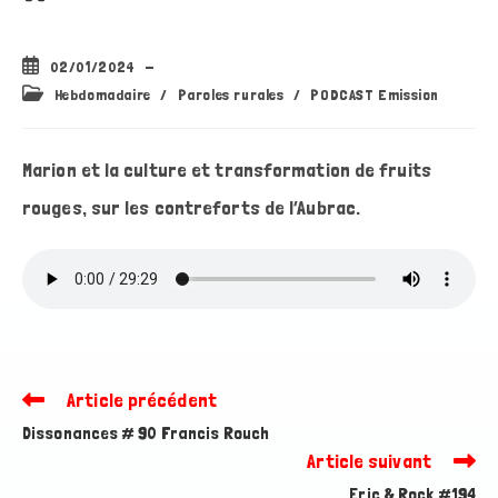
Publication
02/01/2024
publiée :
Post
Hebdomadaire
/
Paroles rurales
/
PODCAST Emission
category:
Marion et la culture et transformation de fruits
rouges, sur les contreforts de l’Aubrac.
Article précédent
Read
more
Dissonances # 90 Francis Rouch
articles
Article suivant
Eric & Rock #194