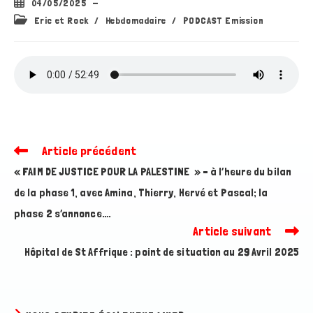
Publication
04/05/2025
publiée :
Post
Eric et Rock
/
Hebdomadaire
/
PODCAST Emission
category:
Article précédent
Read
more
« FAIM DE JUSTICE POUR LA PALESTINE » – à l’heure du bilan
articles
de la phase 1, avec Amina, Thierry, Hervé et Pascal; la
phase 2 s’annonce….
Article suivant
Hôpital de St Affrique : point de situation au 29 Avril 2025