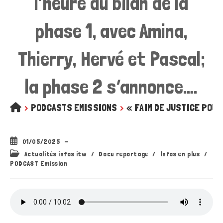
l’heure du bilan de la
phase 1, avec Amina,
Thierry, Hervé et Pascal;
la phase 2 s’annonce….
>
PODCASTS EMISSIONS
>
« FAIM DE JUSTICE POUR L
Publication
01/05/2025
publiée :
Post
Actualités infos itw
/
Docu reportage
/
Infos en plus
/
category:
PODCAST Emission