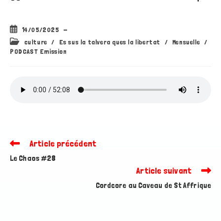
Publication
14/05/2025
publiée :
Post
culture
/
Es sus la talvera ques la libertat
/
Mensuelle
/
category:
PODCAST Emission
Article précédent
Read
more
Le Chaos #28
articles
Article suivant
Cordcore au Caveau de St Affrique