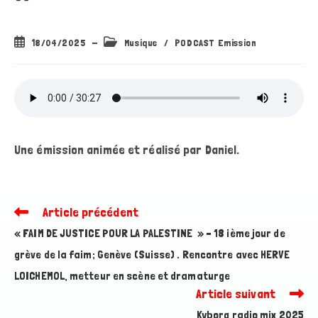
Publication
Post
18/04/2025
Musique
/
PODCAST Emission
publiée :
category:
Une émission animée et réalisé par Daniel.
Article précédent
Read
more
« FAIM DE JUSTICE POUR LA PALESTINE » – 18 ième jour de
articles
grève de la faim; Genève (Suisse) . Rencontre avec HERVE
LOICHEMOL, metteur en scène et dramaturge
Article suivant
Kyborg radio mix 2025