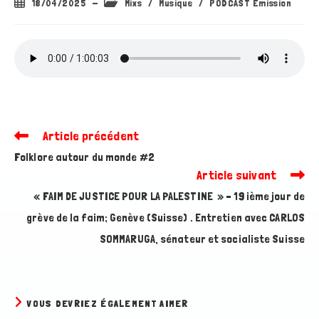
Publication
Post
18/04/2025
Mixs
/
Musique
/
PODCAST Emission
publiée :
category:
Article précédent
Read
more
Folklore autour du monde #2
articles
Article suivant
« FAIM DE JUSTICE POUR LA PALESTINE » – 19 ième jour de
grève de la faim; Genève (Suisse) . Entretien avec CARLOS
SOMMARUGA, sénateur et socialiste Suisse
VOUS DEVRIEZ ÉGALEMENT AIMER