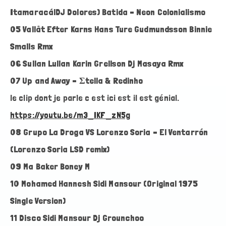
Itamaracá|DJ Dolores) Batida – Neon Colonialismo
05 Vallåt Efter Karns Hans Ture Gudmundsson Binnie
Smalls Rmx
06 Sullan Lullan Karin Grellson Dj Masaya Rmx
07 Up and Away – Σtella & Redinho
le clip dont je parle c est ici est il est génial.
https://youtu.be/m3_IKF_zN5g
08 Grupo La Droga VS Lorenzo Soria – El Ventarrón
(Lorenzo Soria LSD remix)
09 Ma Baker Boney M
10 Mohamed Hannesh Sidi Mansour (Original 1975
Single Version)
11 Disco Sidi Mansour Dj Grounchoo