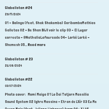
#25
Globalistan #24
29/11/2024
01 – Bolingo (feat. Shak Shakembo) CaribomboMathias
Galletas 02 – Be Shan BIJI ⁠voir le clip 03 – El Lugar
correcto – @NathaliaLafourcade 04- Lorkê Lorkê –
:
Shemesh 05…
Read more
Globalistan
#24
Globalistan # 23
26/09/2024
Globalistan #22
03/07/2024
Photo cover: Momi Maiga 01 Lo Òai Totjorn Massilia
Sound System 02 Ighre Massina – Etran de L’Aïr 03 Eu Me
Quero Mais (feat. Juliana Linhares) Ayom 04- X LAS…