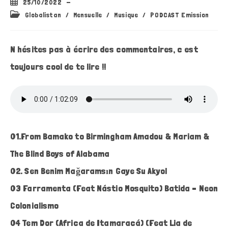
Publication
25/10/2022
publiée :
Post
Globalistan
/
Mensuelle
/
Musique
/
PODCAST Emission
category:
N hésites pas à écrire des commentaires, c est
toujours cool de te lire !!
01.From Bamako to Birmingham Amadou & Mariam &
The Blind Boys of Alabama
02. Sen Benim Mağaramsın Gaye Su Akyol
03 Farramenta (Feat Nástio Mosquito) Batida – Neon
Colonialismo
04 Tem Dor (Africa de Itamaracá) (Feat Lia de