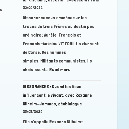
23/06/2026
es
Dissonance vous emmène sur les
traces de trois frères au destin peu
ordinaire : Aurèle, François et
François-Antoine VITTORI. Ils viennent
de Corse. Des hommes
simples. Militants communistes, ils
:
choisissent…
Read more
DISSONANCES
:
DISSONANCES : Quand les lieux
Des
influencent le vivant, avec Roxanne
Brigades
Wilhelm-Jammes, géobiologue
Internationales
25/05/2026
en
Elle s’appelle Roxanne Wilhelm-
Espagne
à