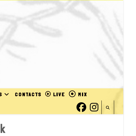
S
CONTACTS
LIVE
MIX
ek