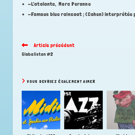
-L’atalante, Marc Peronne
-Famous blue raincoat ; (Cohen) interprétée p
Article précédent
Read
more
Globalistan #2
articles
VOUS DEVRIEZ ÉGALEMENT AIMER