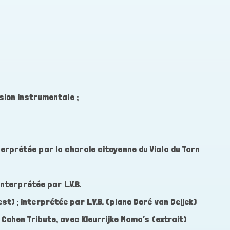
rsion instrumentale ;
erprétée par la chorale citoyenne du Viala du Tarn
interprétée par L.V.B.
t) ; interprétée par L.V.B. (piano Doré van Deijek)
 Cohen Tribute, avec Kleurrijke Mama’s (extrait)