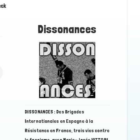
eek
Dissonance
s
DISSONANCES : Des Brigades
Internationales en Espagne à la
Résistance en France, trois vies contre
le fascisme, avec Marie-Josée VITTORI