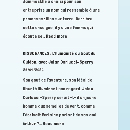
JammesElle a choisi pour son
la
entreprise un nom qui ressemble à une
Résistance
promesse : Bien sur terre. Derrière
en
cette enseigne, il y a une femme qui
France,
:
écoute ce…
Read more
trois
DISSONANCES
vies
:
contre
DISSONANCES : L’humanité au bout du
Quand
le
Guidon, avec Jolan Carlucci-Sperry
les
fascisme,
28/04/2026
lieux
avec
Son gout de l’aventure, son idéal de
influencent
Marie-
liberté illuminent son regard. Jolan
le
Josée
vivant,
Carlucci-Sperry serait-t-il un jeune
VITTORI
avec
homme aux semelles de vent, comme
Roxanne
l’écrivait Verlaine parlant de son ami
Wilhelm-
:
Arthur ?…
Read more
Jammes,