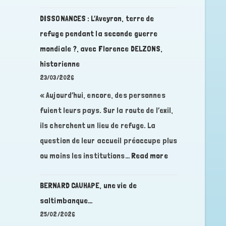
DISSONANCES
géobiologue
:
DISSONANCES : L’Aveyron, terre de
L’humanité
refuge pendant la seconde guerre
au
mondiale ?, avec Florence DELZONS,
bout
historienne
du
23/03/2026
Guidon,
avec
« Aujourd’hui, encore, des personnes
Jolan
fuient leurs pays. Sur la route de l’exil,
Carlucci-
ils cherchent un lieu de refuge. La
Sperry
question de leur accueil préoccupe plus
:
ou moins les institutions…
Read more
DISSONANCES
:
BERNARD CAUHAPE, une vie de
L’Aveyron,
saltimbanque…
terre
25/02/2026
de