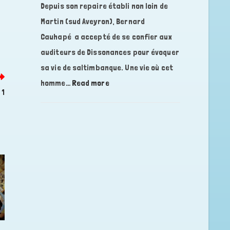
Depuis son repaire établi non loin de
refuge
Martin (sud Aveyron), Bernard
pendant
la
Cauhapé a accepté de se confier aux
seconde
auditeurs de Dissonances pour évoquer
guerre
sa vie de saltimbanque. Une vie où cet
mondiale
:
homme…
Read more
?,
 1
BERNARD
avec
CAUHAPE,
Florence
une
DELZONS,
vie
historienne
de
saltimbanque…