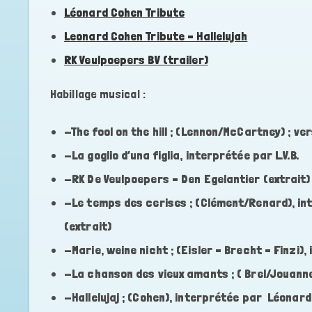
Léonard Cohen Tribute
Leonard Cohen Tribute – Hallelujah
RK Veulpoepers BV (trailer)
Habillage musical :
-The fool on the hill ; (Lennon/McCartney) ; ve
-La goglio d’una figlia, interprétée par L.V.B.
-RK De Veulpoepers – Den Egelantier (extrait)
-Le temps des cerises ; (Clément/Renard), int
(extrait)
-Marie, weine nicht ; (Eisler – Brecht – Finzi), 
-La chanson des vieux amants ; ( Brel/Jouannes
-Hallelujaj ; (Cohen), interprétée par Léonard