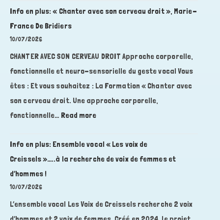
Info en plus: « Chanter avec son cerveau droit », Marie-
France De Bridiers
10/07/2026
CHANTER AVEC SON CERVEAU DROIT Approche corporelle,
fonctionnelle et neuro-sensorielle du geste vocal Vous
êtes : Et vous souhaitez : La Formation « Chanter avec
son cerveau droit. Une approche corporelle,
:
fonctionnelle…
Read more
Info
en
Info en plus: Ensemble vocal « Les voix de
plus:
Creissels »…..à la recherche de voix de femmes et
« Chanter
d’hommes !
avec
10/07/2026
son
L’ensemble vocal Les Voix de Creissels recherche 2 voix
cerveau
droit »,
d’hommes et 2 voix de femmes. Créé en 2024, le projet