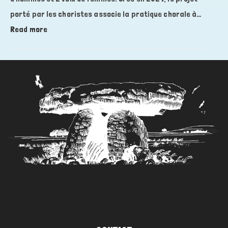
Marie-
porté par les choristes associe la pratique chorale à…
France
:
Read more
De
Info
Bridiers
en
plus:
Ensemble
vocal
« Les
voix
de
Creissels »…..à
la
recherche
de
voix
de
femmes