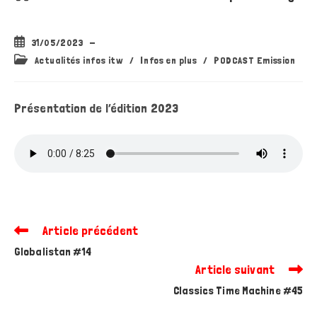
Publication
31/05/2023
publiée :
Post
Actualités infos itw
/
Infos en plus
/
PODCAST Emission
category:
Présentation de l’édition 2023
Article précédent
Read
more
Globalistan #14
articles
Article suivant
Classics Time Machine #45