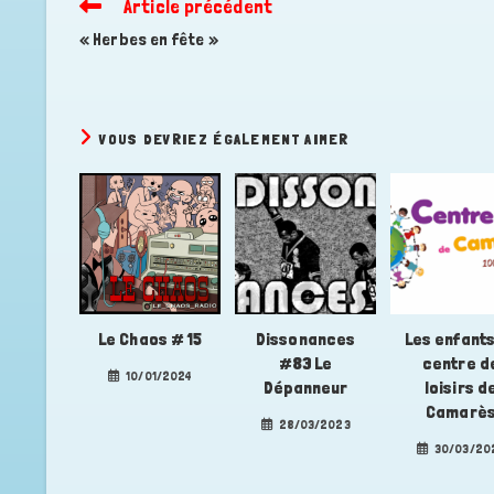
Article précédent
Read
more
« Herbes en fête »
articles
VOUS DEVRIEZ ÉGALEMENT AIMER
Le Chaos # 15
Dissonances
Les enfants
#83 Le
centre d
10/01/2024
Dépanneur
loisirs d
Camarè
28/03/2023
30/03/20