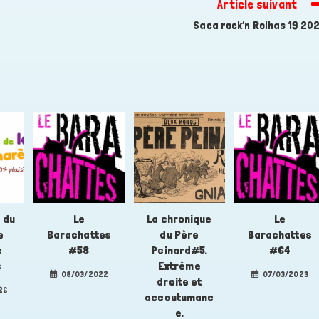
Article suivant
Saca rock’n Rolhas 19 20
 du
Le
La chronique
Le
e
Barachattes
du Père
Barachattes
e
#58
Peinard#5.
#64
s
Extrême
08/03/2022
07/03/2023
droite et
26
accoutumanc
e.