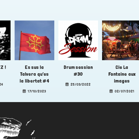
Z !
Es sus la
Drum session
Cie La
Talvera qu’es
#30
Fontaine aux
la libertat #4
images
24
25/03/2022
17/10/2023
02/07/2021