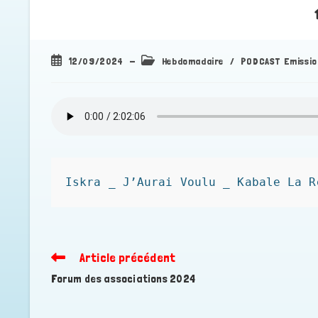
Publication
Post
12/09/2024
Hebdomadaire
/
PODCAST Emissio
publiée :
category:
Iskra _ J’Aurai Voulu _ Kabale La R
Article précédent
Read
more
Forum des associations 2024
articles