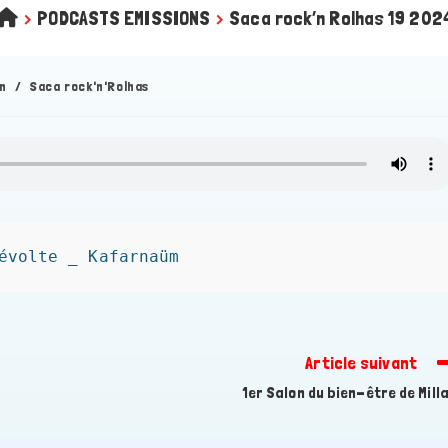
>
PODCASTS EMISSIONS
>
Saca rock’n Rolhas 19 202
n
/
Saca rock'n'Rolhas
évolte _ Kafarnaüm
Article suivant
1er Salon du bien-être de Mill