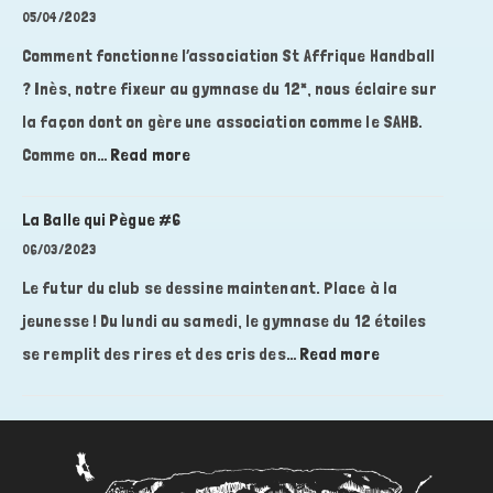
05/04/2023
Comment fonctionne l’association St Affrique Handball
? Inès, notre fixeur au gymnase du 12*, nous éclaire sur
la façon dont on gère une association comme le SAHB.
:
Comme on…
Read more
La
Balle
La Balle qui Pègue #6
qui
06/03/2023
Pègue
Le futur du club se dessine maintenant. Place à la
#7
jeunesse ! Du lundi au samedi, le gymnase du 12 étoiles
:
se remplit des rires et des cris des…
Read more
La
Balle
qui
Pègue