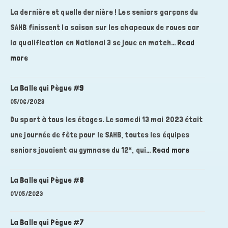
La dernière et quelle dernière ! Les seniors garçons du
SAHB finissent la saison sur les chapeaux de roues car
la qualification en National 3 se joue en match…
Read
:
more
La
Balle
La Balle qui Pègue #9
qui
05/06/2023
Pègue
Du sport à tous les étages. Le samedi 13 mai 2023 était
#10
une journée de fête pour le SAHB, toutes les équipes
:
seniors jouaient au gymnase du 12*, qui…
Read more
La
Balle
La Balle qui Pègue #8
qui
01/05/2023
Pègue
#9
La Balle qui Pègue #7