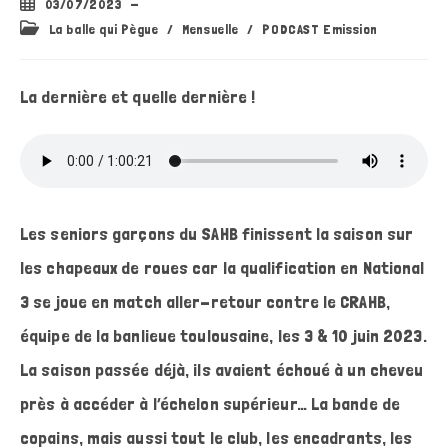
Publication
03/07/2023
publiée :
Post
La balle qui Pègue
/
Mensuelle
/
PODCAST Emission
category:
La dernière et quelle dernière !
Les seniors garçons du SAHB finissent la saison sur
les chapeaux de roues car la qualification en National
3 se joue en match aller-retour contre le CRAHB,
équipe de la banlieue toulousaine, les 3 & 10 juin 2023.
La saison passée déjà, ils avaient échoué à un cheveu
près à accéder à l’échelon supérieur… La bande de
copains, mais aussi tout le club, les encadrants, les