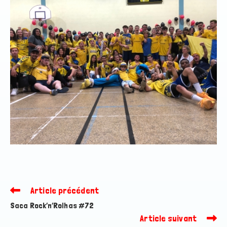
Article précédent
Read
more
Saca Rock’n’Rolhas #72
articles
Article suivant