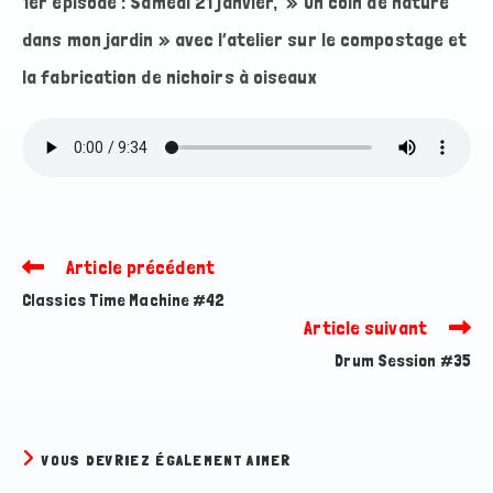
1er épisode : Samedi 21 janvier, » Un coin de nature
dans mon jardin » avec l’atelier sur le compostage et
la fabrication de nichoirs à oiseaux
Article précédent
Read
more
Classics Time Machine #42
articles
Article suivant
Drum Session #35
VOUS DEVRIEZ ÉGALEMENT AIMER