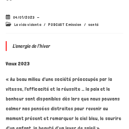
Publication
04/01/2023
publiée :
Post
La vida vidanta
/
PODCAST Emission
/
santé
category:
L’energie de l’hiver
Vœux 2023
« Au beau milieu d’une société préoccupée par la
vitesse, l’efficacité et la réussite … la paix et le
bonheur sont disponibles dès lors que nous pouvons
calmer nos pensées distraites pour revenir au
moment présent et remarquer le ciel bleu, le sourire
d’un enfant, la beauté d’un lever de soleil » …