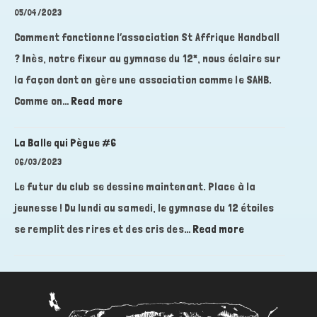
05/04/2023
Comment fonctionne l’association St Affrique Handball
? Inès, notre fixeur au gymnase du 12*, nous éclaire sur
la façon dont on gère une association comme le SAHB.
:
Comme on…
Read more
La
Balle
La Balle qui Pègue #6
qui
06/03/2023
Pègue
Le futur du club se dessine maintenant. Place à la
#7
jeunesse ! Du lundi au samedi, le gymnase du 12 étoiles
:
se remplit des rires et des cris des…
Read more
La
Balle
qui
Pègue