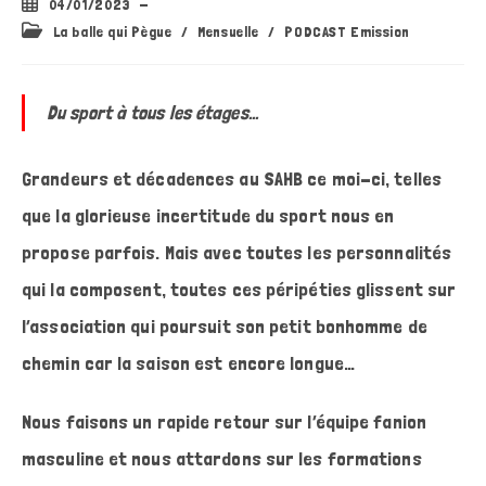
Publication
04/01/2023
publiée :
Post
La balle qui Pègue
/
Mensuelle
/
PODCAST Emission
category:
Du sport à tous les étages…
Grandeurs et décadences au SAHB ce moi-ci, telles
que la glorieuse incertitude du sport nous en
propose parfois. Mais avec toutes les personnalités
qui la composent, toutes ces péripéties glissent sur
l’association qui poursuit son petit bonhomme de
chemin car la saison est encore longue…
Nous faisons un rapide retour sur l’équipe fanion
masculine et nous attardons sur les formations