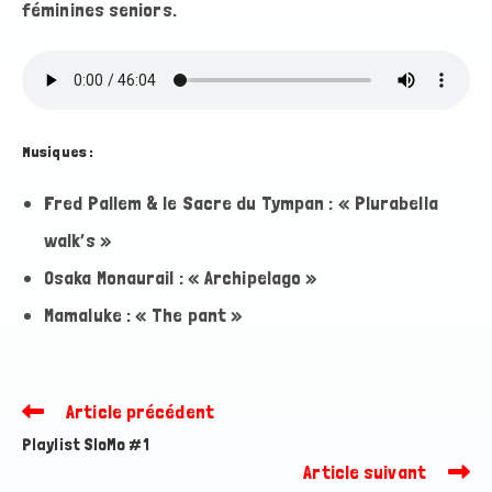
féminines seniors.
Musiques :
Fred Pallem & le Sacre du Tympan : « Plurabella
walk’s »
Osaka Monaurail : « Archipelago »
Mamaluke : « The pant »
Article précédent
Read
more
Playlist SloMo #1
articles
Article suivant