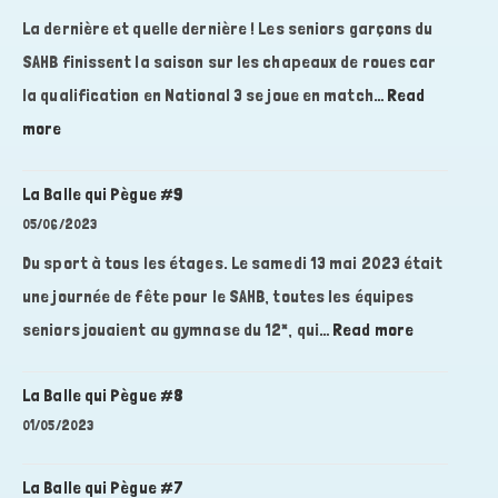
La dernière et quelle dernière ! Les seniors garçons du
SAHB finissent la saison sur les chapeaux de roues car
la qualification en National 3 se joue en match…
Read
:
more
La
Balle
La Balle qui Pègue #9
qui
05/06/2023
Pègue
Du sport à tous les étages. Le samedi 13 mai 2023 était
#10
une journée de fête pour le SAHB, toutes les équipes
:
seniors jouaient au gymnase du 12*, qui…
Read more
La
Balle
La Balle qui Pègue #8
qui
01/05/2023
Pègue
#9
La Balle qui Pègue #7