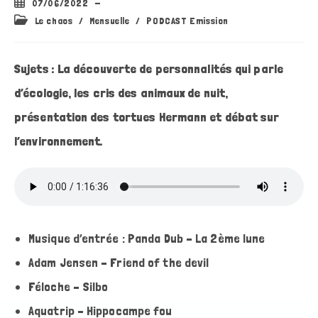
Publication
07/06/2022
publiée :
Post
Le chaos
/
Mensuelle
/
PODCAST Emission
category:
Sujets : La découverte de personnalités qui parle
d’écologie, les cris des animaux de nuit,
présentation des tortues Hermann et débat sur
l’environnement.
Musique d’entrée : Panda Dub – La 2ème lune
Adam Jensen – Friend of the devil
Féloche – Silbo
Aquatrip – Hippocampe fou