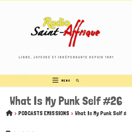
Skip
to
content
LIBRE, JOYEUSE ET INDÉPENDANTE DEPUIS 1981
MENU
What Is My Punk Self #26
>
PODCASTS EMISSIONS
>
What Is My Punk Self #2