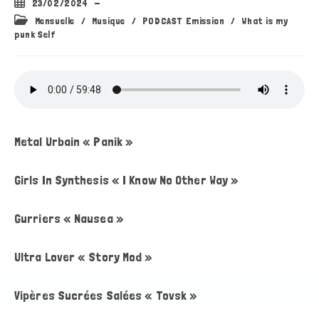
Publication
23/02/2024
publiée :
Post
Mensuelle
/
Musique
/
PODCAST Emission
/
What is my
category:
punk Self
Metal Urbain « Panik »
Girls In Synthesis « I Know No Other Way »
Gurriers « Nausea »
Ultra Lover « Story Mod »
Vipères Sucrées Salées « Tovsk »