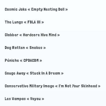
Cosmic Joke « Empty Nesting Doll »
The Lungs « FBLA III »
Clobber « Hardcore Hive Mind »
Dog Rotten « Snakes »
Péniche « CPDACDM »
Gouge Away « Stuck In A Dream »
Conservative Military Image « I’m Not Your Skinhead »
Les Wampas « Voyou »