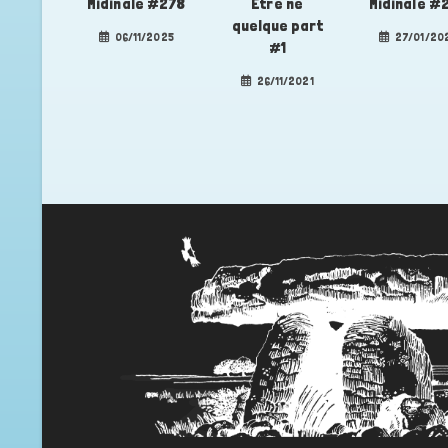
Midinale #278
Être né
Midinale #
quelque part
06/11/2025
27/01/20
#1
26/11/2021