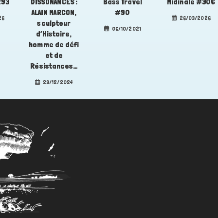
293
DISSONANCES :
Bass Travel
Midinale #306
ALAIN MARCON,
#90
26
26/03/2026
sculpteur
06/10/2021
d’Histoire,
homme de défi
et de
Résistances…
23/12/2024