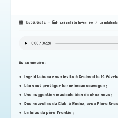
Publication
Post
10/02/2026
Actualités infos itw
/
La midinale
publiée :
category:
Au sommaire :
Ingrid Lebeau nous invite à Creissel le 14 févrie
Léa veut protéger les animaux sauvages ;
Une suggestion musicale bien de chez nous ;
Des nouvelles du Club, à Rodez, avec Flora Bras
Le laïus du père Frankie ;