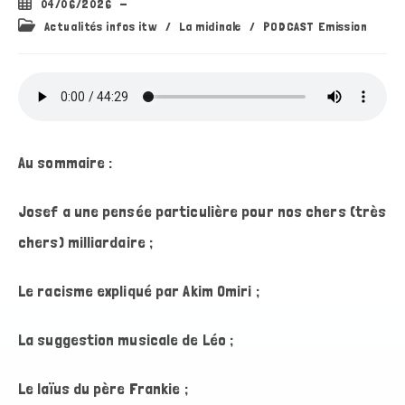
Publication
04/06/2026
publiée :
Post
Actualités infos itw
/
La midinale
/
PODCAST Emission
category:
Au sommaire :
Josef a une pensée particulière pour nos chers (très
chers) milliardaire ;
Le racisme expliqué par Akim Omiri ;
La suggestion musicale de Léo ;
Le laïus du père Frankie ;