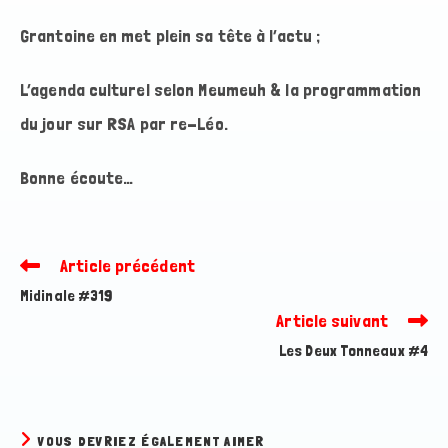
Grantoine en met plein sa tête à l’actu ;
L’agenda culturel selon Meumeuh & la programmation
du jour sur RSA par re-Léo.
Bonne écoute…
Article précédent
Read
more
Midinale #319
articles
Article suivant
Les Deux Tonneaux #4
VOUS DEVRIEZ ÉGALEMENT AIMER