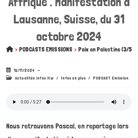
Affrique . Manifestation à
Lausanne, Suisse, du 31
octobre 2024
>
PODCASTS EMISSIONS
>
Paix en Palestine (3/5),
Publication
16/11/2024
publiée :
Post
Actualités infos itw
/
Infos en plus
/
PODCAST Emission
category:
Nous retrouvons Pascal, en reportage lors