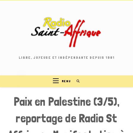
Skip
to
content
LIBRE, JOYEUSE ET INDÉPENDANTE DEPUIS 1981
MENU
Paix en Palestine (3/5),
reportage de Radio St