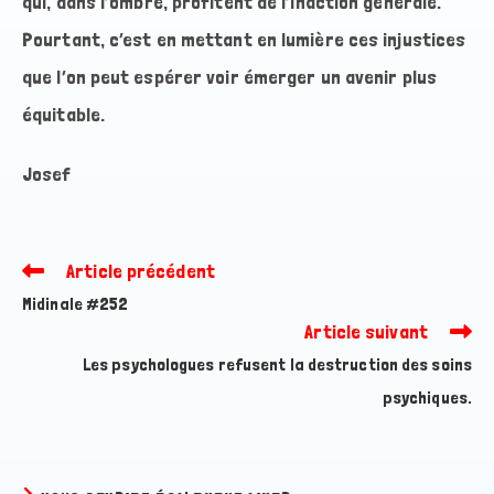
qui, dans l’ombre, profitent de l’inaction générale.
Pourtant, c’est en mettant en lumière ces injustices
que l’on peut espérer voir émerger un avenir plus
équitable.
Josef
Article précédent
Read
more
Midinale #252
articles
Article suivant
Les psychologues refusent la destruction des soins
psychiques.