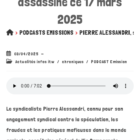
assassiné ce 17 mars
2025
>
PODCASTS EMISSIONS
>
PIERRE ALESSANDRI, syn
Publication
03/04/2025
publiée :
Post
Actualités infos itw
/
chroniques
/
PODCAST Emission
category:
Le syndicaliste Pierre Alessandri, connu pour son
engagement syndical contre la spéculation, les
fraudes et les pratiques mafieuses dans le monde