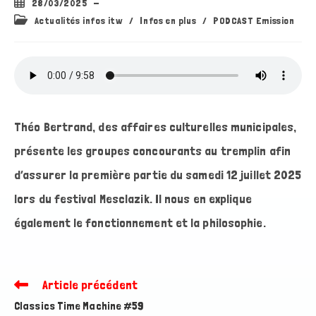
Publication
28/03/2025
publiée :
Post
Actualités infos itw
/
Infos en plus
/
PODCAST Emission
category:
Théo Bertrand, des affaires culturelles municipales,
présente les groupes concourants au tremplin afin
d’assurer la première partie du samedi 12 juillet 2025
lors du festival Mesclazik. Il nous en explique
également le fonctionnement et la philosophie.
Article précédent
Read
more
Classics Time Machine #59
articles