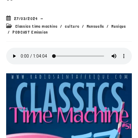
Publication
27/03/2024
publiée :
Post
Classics time machine
/
culture
/
Mensuelle
/
Musique
category:
/
PODCAST Emission