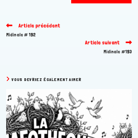
votre
site
(facultatif)
Article précédent
Read
more
Midinale # 192
articles
Article suivant
Midinale #193
VOUS DEVRIEZ ÉGALEMENT AIMER