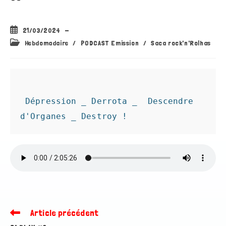
Publication
21/03/2024
publiée :
Post
Hebdomadaire
/
PODCAST Emission
/
Saca rock'n'Rolhas
category:
 Dépression _ Derrota _  Descendre 
d'Organes _ Destroy !
Article précédent
Read
more