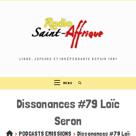
Skip
to
content
LIBRE, JOYEUSE ET INDÉPENDANTE DEPUIS 1981
MENU
Dissonances #79 Loïc
Seron
>
PODCASTS EMISSIONS
>
Dissonances #79 Loïc 