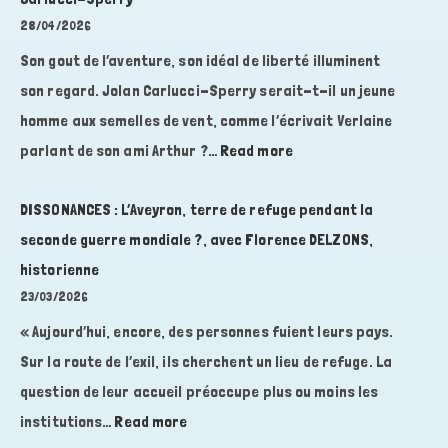
trois
les
28/04/2026
vies
lieux
contre
Son gout de l’aventure, son idéal de liberté illuminent
influencent
le
son regard. Jolan Carlucci-Sperry serait-t-il un jeune
le
fascisme,
vivant,
homme aux semelles de vent, comme l’écrivait Verlaine
avec
avec
:
parlant de son ami Arthur ?…
Read more
Marie-
Roxanne
DISSONANCES
Josée
Wilhelm-
:
DISSONANCES : L’Aveyron, terre de refuge pendant la
VITTORI
Jammes,
L’humanité
seconde guerre mondiale ?, avec Florence DELZONS,
géobiologue
au
historienne
bout
23/03/2026
du
« Aujourd’hui, encore, des personnes fuient leurs pays.
Guidon,
avec
Sur la route de l’exil, ils cherchent un lieu de refuge. La
Jolan
question de leur accueil préoccupe plus ou moins les
Carlucci-
:
institutions…
Read more
Sperry
DISSONANCES