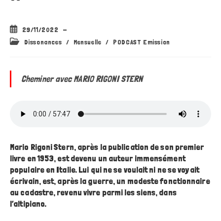
Publication
29/11/2022
publiée :
Post
Dissonances
/
Mensuelle
/
PODCAST Emission
category:
Cheminer avec MARIO RIGONI STERN
Mario Rigoni Stern, après la publication de son premier
livre en 1953, est devenu un auteur immensément
populaire en Italie. Lui qui ne se voulait ni ne se voyait
écrivain, est, après la guerre, un modeste fonctionnaire
au cadastre, revenu vivre parmi les siens, dans
l’altipiano.