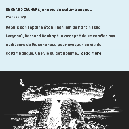
:
BERNARD CAUHAPE, une vie de saltimbanque…
L’Aveyron,
25/02/2026
terre
Depuis son repaire établi non loin de Martin (sud
de
Aveyron), Bernard Cauhapé a accepté de se confier aux
refuge
auditeurs de Dissonances pour évoquer sa vie de
pendant
la
:
saltimbanque. Une vie où cet homme…
Read more
seconde
BERNARD
guerre
CAUHAPE,
mondiale
une
?,
vie
avec
de
Florence
saltimbanque…
DELZONS,
historienne