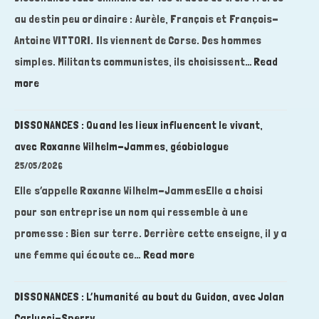
au destin peu ordinaire : Aurèle, François et François-
Antoine VITTORI. Ils viennent de Corse. Des hommes
simples. Militants communistes, ils choisissent…
Read
:
more
DISSONANCES
:
DISSONANCES : Quand les lieux influencent le vivant,
Des
avec Roxanne Wilhelm-Jammes, géobiologue
Brigades
25/05/2026
Internationales
Elle s’appelle Roxanne Wilhelm-JammesElle a choisi
en
pour son entreprise un nom qui ressemble à une
Espagne
à
promesse : Bien sur terre. Derrière cette enseigne, il y a
la
:
une femme qui écoute ce…
Read more
Résistance
DISSONANCES
en
:
DISSONANCES : L’humanité au bout du Guidon, avec Jolan
France,
Quand
Carlucci-Sperry